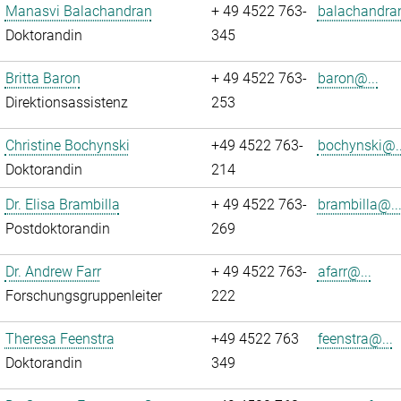
Manasvi Balachandran
+ 49 4522 763-
balachandra
Doktorandin
345
Britta Baron
+ 49 4522 763-
baron@...
Direktionsassistenz
253
Christine Bochynski
+49 4522 763-
bochynski@..
Doktorandin
214
Dr. Elisa Brambilla
+ 49 4522 763-
brambilla@..
Postdoktorandin
269
Dr. Andrew Farr
+ 49 4522 763-
afarr@...
Forschungsgruppenleiter
222
Theresa Feenstra
+49 4522 763
feenstra@...
Doktorandin
349