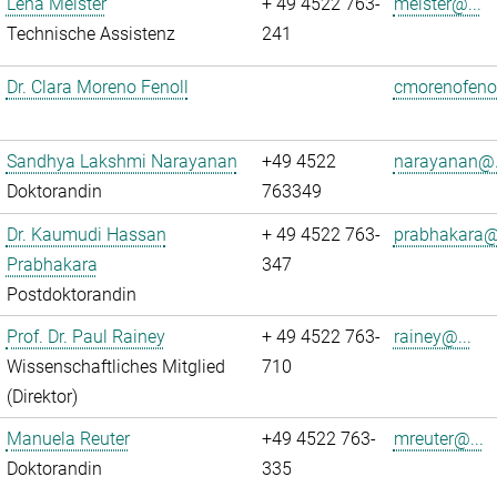
Lena Meister
+ 49 4522 763-
meister@...
Technische Assistenz
241
Dr. Clara Moreno Fenoll
cmorenofenol
Sandhya Lakshmi Narayanan
+49 4522
narayanan@.
Doktorandin
763349
Dr. Kaumudi Hassan
+ 49 4522 763-
prabhakara@.
Prabhakara
347
Postdoktorandin
Prof. Dr. Paul Rainey
+ 49 4522 763-
rainey@...
Wissenschaftliches Mitglied
710
(Direktor)
Manuela Reuter
+49 4522 763-
mreuter@...
Doktorandin
335