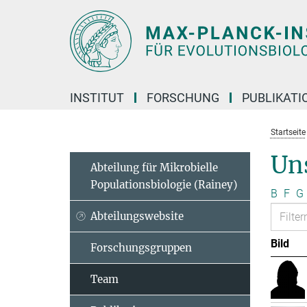
Hauptinhalt
INSTITUT
FORSCHUNG
PUBLIKATI
Startseite
Un
Abteilung für Mikrobielle
Populationsbiologie (Rainey)
B
F
G
Abteilungswebsite
Bild
Forschungsgruppen
Team