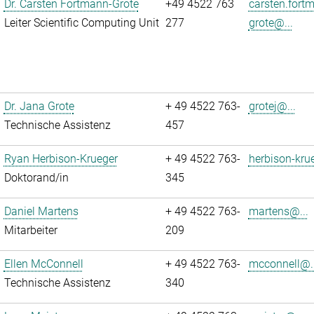
Dr. Carsten Fortmann-Grote
+49 4522 763
carsten.fort
Leiter Scientific Computing Unit
277
grote@...
Dr. Jana Grote
+ 49 4522 763-
grotej@...
Technische Assistenz
457
Ryan Herbison-Krueger
+ 49 4522 763-
herbison-kru
Doktorand/in
345
Daniel Martens
+ 49 4522 763-
martens@...
Mitarbeiter
209
Ellen McConnell
+ 49 4522 763-
mcconnell@..
Technische Assistenz
340