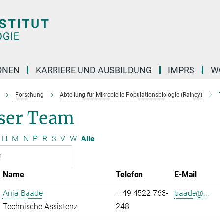
ONEN
KARRIERE UND AUSBILDUNG
IMPRS
W
Forschung
Abteilung für Mikrobielle Populationsbiologie (Rainey)
ser Team
H
M
N
P
R
S
V
W
Alle
Name
Telefon
E-Mail
Anja Baade
+ 49 4522 763-
baade@...
Technische Assistenz
248