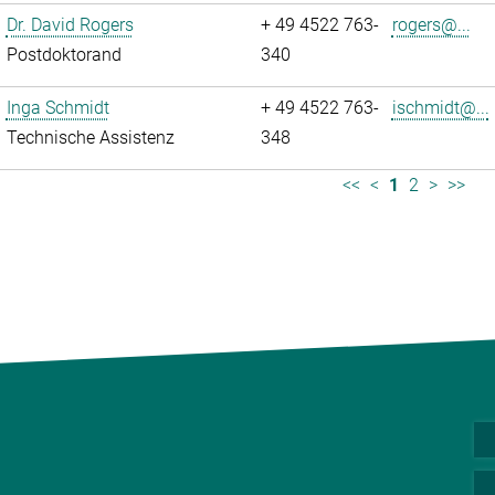
Dr. David Rogers
+ 49 4522 763-
rogers@...
Postdoktorand
340
Inga Schmidt
+ 49 4522 763-
ischmidt@...
Technische Assistenz
348
<<
<
1
2
>
>>