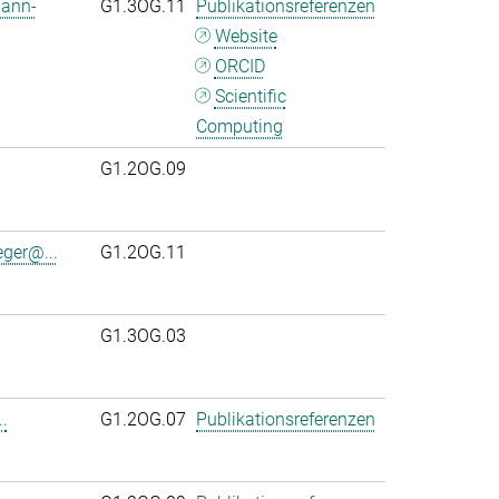
mann-
G1.3OG.11
Publikationsreferenzen
Website
ORCID
Scientific
Computing
G1.2OG.09
eger@...
G1.2OG.11
G1.3OG.03
.
G1.2OG.07
Publikationsreferenzen