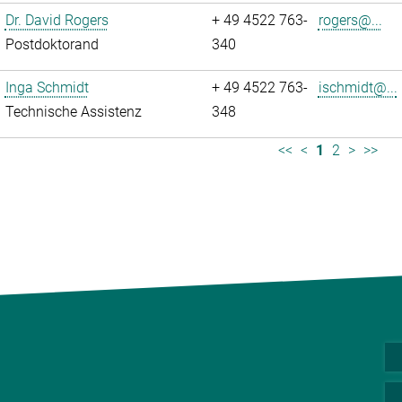
Dr. David Rogers
+ 49 4522 763-
rogers@...
Postdoktorand
340
Inga Schmidt
+ 49 4522 763-
ischmidt@...
Technische Assistenz
348
<<
<
1
2
>
>>