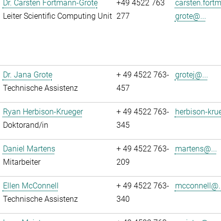
Dr. Carsten Fortmann-Grote
+49 4522 763
carsten.fort
Leiter Scientific Computing Unit
277
grote@...
Dr. Jana Grote
+ 49 4522 763-
grotej@...
Technische Assistenz
457
Ryan Herbison-Krueger
+ 49 4522 763-
herbison-kru
Doktorand/in
345
Daniel Martens
+ 49 4522 763-
martens@...
Mitarbeiter
209
Ellen McConnell
+ 49 4522 763-
mcconnell@..
Technische Assistenz
340