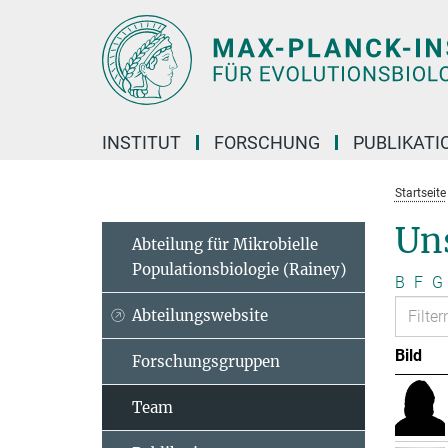
Hauptinhalt
INSTITUT
FORSCHUNG
PUBLIKATI
Startseite
Un
Abteilung für Mikrobielle
Populationsbiologie (Rainey)
B
F
G
Abteilungswebsite
Bild
Forschungsgruppen
Team