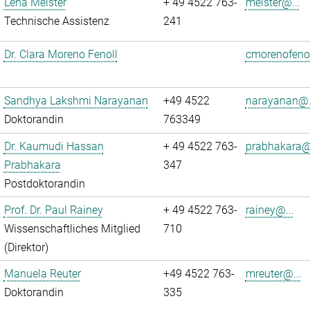
Lena Meister
+ 49 4522 763-
meister@...
Technische Assistenz
241
Dr. Clara Moreno Fenoll
cmorenofenol
Sandhya Lakshmi Narayanan
+49 4522
narayanan@.
Doktorandin
763349
Dr. Kaumudi Hassan
+ 49 4522 763-
prabhakara@.
Prabhakara
347
Postdoktorandin
Prof. Dr. Paul Rainey
+ 49 4522 763-
rainey@...
Wissenschaftliches Mitglied
710
(Direktor)
Manuela Reuter
+49 4522 763-
mreuter@...
Doktorandin
335