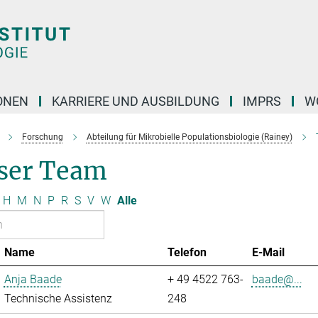
ONEN
KARRIERE UND AUSBILDUNG
IMPRS
W
Forschung
Abteilung für Mikrobielle Populationsbiologie (Rainey)
ser Team
H
M
N
P
R
S
V
W
Alle
Name
Telefon
E-Mail
Anja Baade
+ 49 4522 763-
baade@...
Technische Assistenz
248