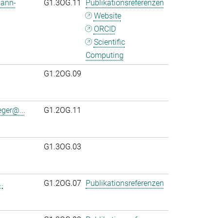
mann-
G1.3OG.11
Publikationsreferenzen
Website
ORCID
Scientific
Computing
G1.2OG.09
eger@...
G1.2OG.11
G1.3OG.03
.
G1.2OG.07
Publikationsreferenzen