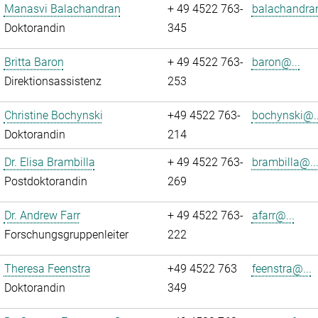
Manasvi Balachandran
+ 49 4522 763-
balachandra
Doktorandin
345
Britta Baron
+ 49 4522 763-
baron@...
Direktionsassistenz
253
Christine Bochynski
+49 4522 763-
bochynski@..
Doktorandin
214
Dr. Elisa Brambilla
+ 49 4522 763-
brambilla@..
Postdoktorandin
269
Dr. Andrew Farr
+ 49 4522 763-
afarr@...
Forschungsgruppenleiter
222
Theresa Feenstra
+49 4522 763
feenstra@...
Doktorandin
349