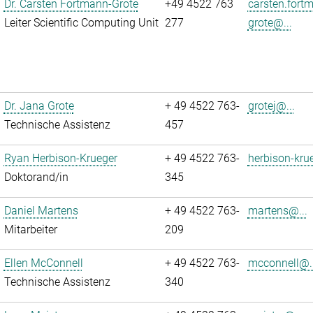
Dr. Carsten Fortmann-Grote
+49 4522 763
carsten.fort
Leiter Scientific Computing Unit
277
grote@...
Dr. Jana Grote
+ 49 4522 763-
grotej@...
Technische Assistenz
457
Ryan Herbison-Krueger
+ 49 4522 763-
herbison-kru
Doktorand/in
345
Daniel Martens
+ 49 4522 763-
martens@...
Mitarbeiter
209
Ellen McConnell
+ 49 4522 763-
mcconnell@..
Technische Assistenz
340