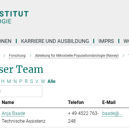
ONEN
KARRIERE UND AUSBILDUNG
IMPRS
W
Forschung
Abteilung für Mikrobielle Populationsbiologie (Rainey)
ser Team
H
M
N
P
R
S
V
W
Alle
Name
Telefon
E-Mail
Anja Baade
+ 49 4522 763-
baade@...
Technische Assistenz
248