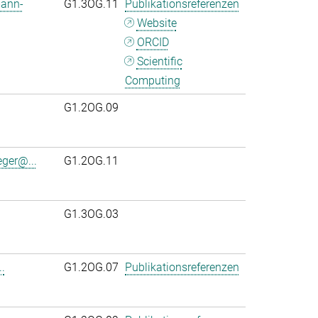
mann-
G1.3OG.11
Publikationsreferenzen
Website
ORCID
Scientific
Computing
G1.2OG.09
eger@...
G1.2OG.11
G1.3OG.03
.
G1.2OG.07
Publikationsreferenzen