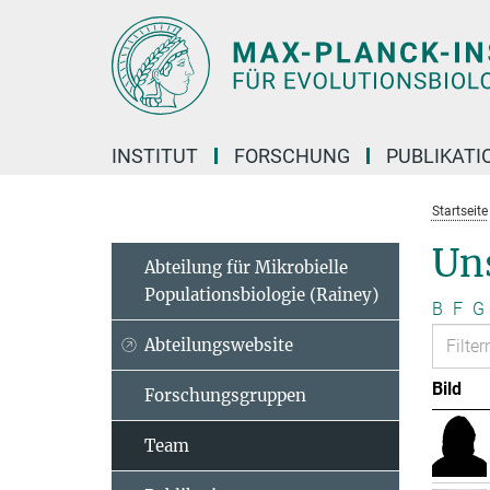
Hauptinhalt
INSTITUT
FORSCHUNG
PUBLIKATI
Startseite
Un
Abteilung für Mikrobielle
Populationsbiologie (Rainey)
B
F
G
Abteilungswebsite
Bild
Forschungsgruppen
Team