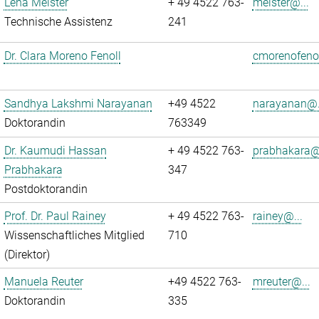
Lena Meister
+ 49 4522 763-
meister@...
Technische Assistenz
241
Dr. Clara Moreno Fenoll
cmorenofenol
Sandhya Lakshmi Narayanan
+49 4522
narayanan@.
Doktorandin
763349
Dr. Kaumudi Hassan
+ 49 4522 763-
prabhakara@.
Prabhakara
347
Postdoktorandin
Prof. Dr. Paul Rainey
+ 49 4522 763-
rainey@...
Wissenschaftliches Mitglied
710
(Direktor)
Manuela Reuter
+49 4522 763-
mreuter@...
Doktorandin
335