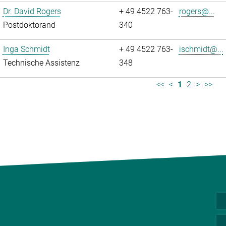
Dr. David Rogers
+ 49 4522 763-
rogers@...
Postdoktorand
340
Inga Schmidt
+ 49 4522 763-
ischmidt@...
Technische Assistenz
348
<<
<
1
2
>
>>