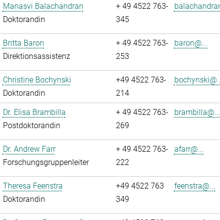
Manasvi Balachandran
+ 49 4522 763-
balachandra
Doktorandin
345
Britta Baron
+ 49 4522 763-
baron@...
Direktionsassistenz
253
Christine Bochynski
+49 4522 763-
bochynski@..
Doktorandin
214
Dr. Elisa Brambilla
+ 49 4522 763-
brambilla@..
Postdoktorandin
269
Dr. Andrew Farr
+ 49 4522 763-
afarr@...
Forschungsgruppenleiter
222
Theresa Feenstra
+49 4522 763
feenstra@...
Doktorandin
349