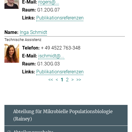
rogers@...
G1.2OG.07
Publikationsreferenzen
Inga Schmidt
Technische Assistenz
+ 49 4522 763-348
ischmidt@...
G1.3OG.03
Publikationsreferenzen
<<
<
1
2
>
>>
Abteilung für Mikrobielle Populationsbiologie
(Rainey)