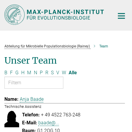
Hauptinhalt
Abteilung für Mikrobielle Populationsbiologie (Rainey)
Team
Unser Team
B
F
G
H
M
N
P
R
S
V
W
Alle
Anja Baade
Technische Assistenz
+ 49 4522 763-248
baade@...
G1.2OG.10