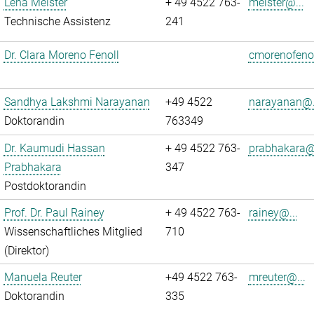
Lena Meister
+ 49 4522 763-
meister@...
Technische Assistenz
241
Dr. Clara Moreno Fenoll
cmorenofenol
Sandhya Lakshmi Narayanan
+49 4522
narayanan@.
Doktorandin
763349
Dr. Kaumudi Hassan
+ 49 4522 763-
prabhakara@.
Prabhakara
347
Postdoktorandin
Prof. Dr. Paul Rainey
+ 49 4522 763-
rainey@...
Wissenschaftliches Mitglied
710
(Direktor)
Manuela Reuter
+49 4522 763-
mreuter@...
Doktorandin
335