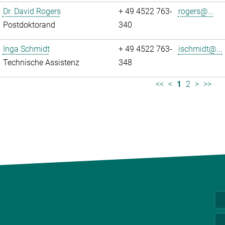
Dr. David Rogers
+ 49 4522 763-
rogers@...
Postdoktorand
340
Inga Schmidt
+ 49 4522 763-
ischmidt@...
Technische Assistenz
348
<<
<
1
2
>
>>