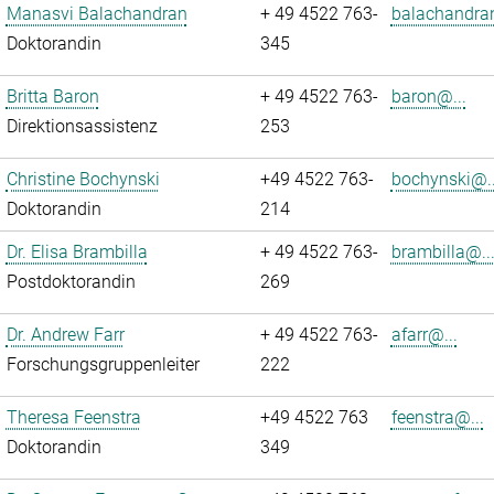
Manasvi Balachandran
+ 49 4522 763-
balachandra
Doktorandin
345
Britta Baron
+ 49 4522 763-
baron@...
Direktionsassistenz
253
Christine Bochynski
+49 4522 763-
bochynski@..
Doktorandin
214
Dr. Elisa Brambilla
+ 49 4522 763-
brambilla@..
Postdoktorandin
269
Dr. Andrew Farr
+ 49 4522 763-
afarr@...
Forschungsgruppenleiter
222
Theresa Feenstra
+49 4522 763
feenstra@...
Doktorandin
349