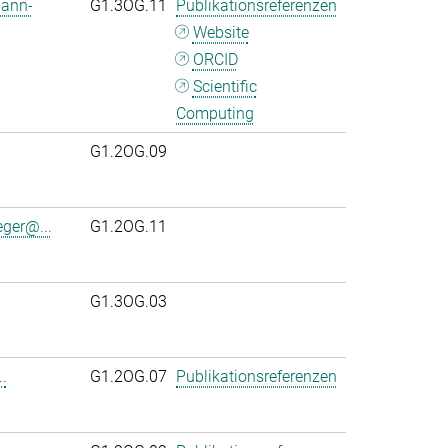
mann-
G1.3OG.11
Publikationsreferenzen
Website
ORCID
Scientific
Computing
G1.2OG.09
eger@...
G1.2OG.11
G1.3OG.03
.
G1.2OG.07
Publikationsreferenzen