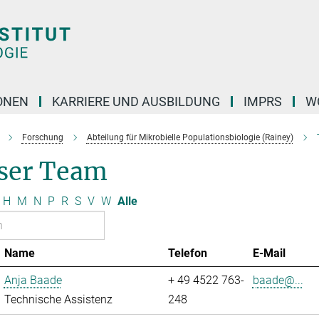
ONEN
KARRIERE UND AUSBILDUNG
IMPRS
W
Forschung
Abteilung für Mikrobielle Populationsbiologie (Rainey)
ser Team
H
M
N
P
R
S
V
W
Alle
Name
Telefon
E-Mail
Anja Baade
+ 49 4522 763-
baade@...
Technische Assistenz
248