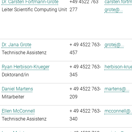
Dr. Carsten Fortmann-Grote
+49 4522 763
carsten.fort
Leiter Scientific Computing Unit
277
grote@...
Dr. Jana Grote
+ 49 4522 763-
grotej@...
Technische Assistenz
457
Ryan Herbison-Krueger
+ 49 4522 763-
herbison-kru
Doktorand/in
345
Daniel Martens
+ 49 4522 763-
martens@...
Mitarbeiter
209
Ellen McConnell
+ 49 4522 763-
mcconnell@..
Technische Assistenz
340