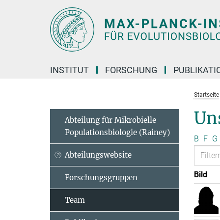
Hauptinhalt
INSTITUT
FORSCHUNG
PUBLIKATI
Startseite
Un
Abteilung für Mikrobielle
Populationsbiologie (Rainey)
B
F
G
Abteilungswebsite
Bild
Forschungsgruppen
Team