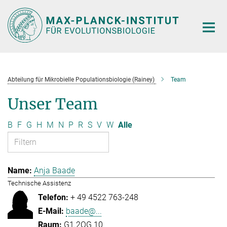
Hauptinhalt
Abteilung für Mikrobielle Populationsbiologie (Rainey)
Team
Unser Team
B
F
G
H
M
N
P
R
S
V
W
Alle
Anja Baade
Technische Assistenz
+ 49 4522 763-248
baade@...
G1.2OG.10