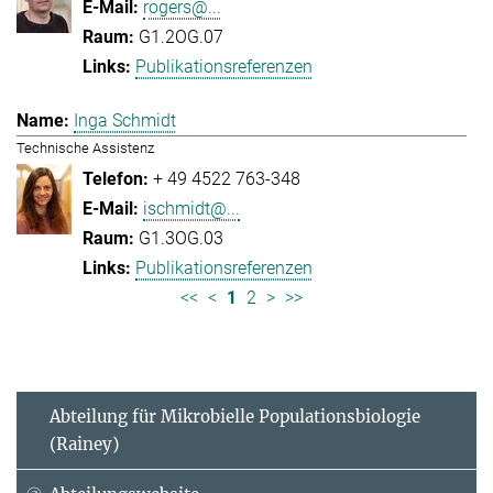
rogers@...
G1.2OG.07
Publikationsreferenzen
Inga Schmidt
Technische Assistenz
+ 49 4522 763-348
ischmidt@...
G1.3OG.03
Publikationsreferenzen
<<
<
1
2
>
>>
Abteilung für Mikrobielle Populationsbiologie
(Rainey)