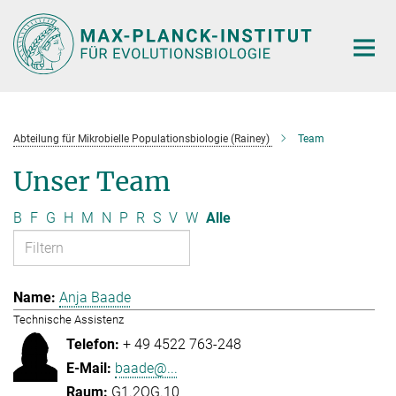
Hauptinhalt
Abteilung für Mikrobielle Populationsbiologie (Rainey)
Team
Unser Team
B
F
G
H
M
N
P
R
S
V
W
Alle
Anja Baade
Technische Assistenz
+ 49 4522 763-248
baade@...
G1.2OG.10