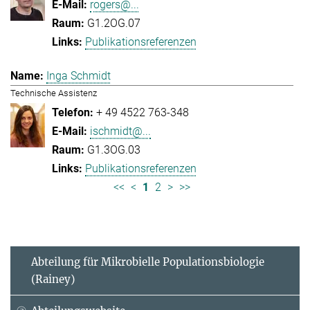
rogers@...
G1.2OG.07
Publikationsreferenzen
Inga Schmidt
Technische Assistenz
+ 49 4522 763-348
ischmidt@...
G1.3OG.03
Publikationsreferenzen
<<
<
1
2
>
>>
Abteilung für Mikrobielle Populationsbiologie
(Rainey)