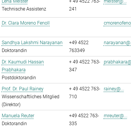
Lena Meister
+ 49 4522 763-
meister@...
Technische Assistenz
241
Dr. Clara Moreno Fenoll
cmorenofenol
Sandhya Lakshmi Narayanan
+49 4522
narayanan@.
Doktorandin
763349
Dr. Kaumudi Hassan
+ 49 4522 763-
prabhakara@.
Prabhakara
347
Postdoktorandin
Prof. Dr. Paul Rainey
+ 49 4522 763-
rainey@...
Wissenschaftliches Mitglied
710
(Direktor)
Manuela Reuter
+49 4522 763-
mreuter@...
Doktorandin
335