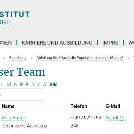
ONEN
KARRIERE UND AUSBILDUNG
IMPRS
W
Forschung
Abteilung für Mikrobielle Populationsbiologie (Rainey)
ser Team
H
M
N
P
R
S
V
W
Alle
Name
Telefon
E-Mail
Anja Baade
+ 49 4522 763-
baade@...
Technische Assistenz
248