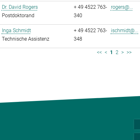
Dr. David Rogers
+ 49 4522 763-
rogers@...
Postdoktorand
340
Inga Schmidt
+ 49 4522 763-
ischmidt@...
Technische Assistenz
348
<<
<
1
2
>
>>