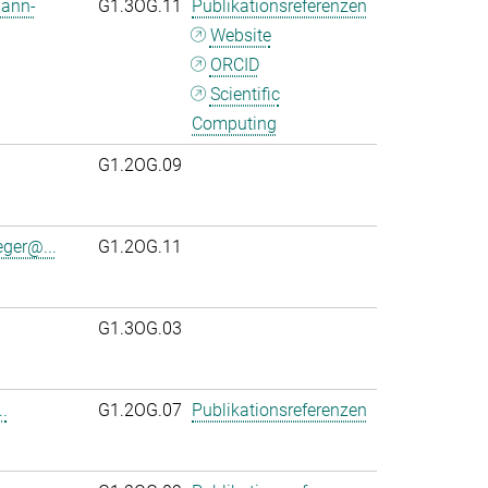
mann-
G1.3OG.11
Publikationsreferenzen
Website
ORCID
Scientific
Computing
G1.2OG.09
eger@...
G1.2OG.11
G1.3OG.03
.
G1.2OG.07
Publikationsreferenzen