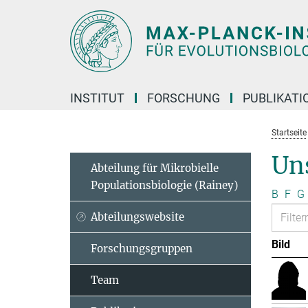
Hauptinhalt
INSTITUT
FORSCHUNG
PUBLIKATI
Startseite
Un
Abteilung für Mikrobielle
Populationsbiologie (Rainey)
B
F
G
Abteilungswebsite
Bild
Forschungsgruppen
Team