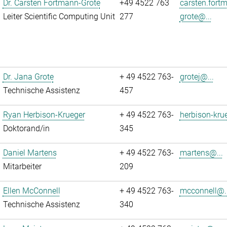
Dr. Carsten Fortmann-Grote
+49 4522 763
carsten.fort
Leiter Scientific Computing Unit
277
grote@...
Dr. Jana Grote
+ 49 4522 763-
grotej@...
Technische Assistenz
457
Ryan Herbison-Krueger
+ 49 4522 763-
herbison-kru
Doktorand/in
345
Daniel Martens
+ 49 4522 763-
martens@...
Mitarbeiter
209
Ellen McConnell
+ 49 4522 763-
mcconnell@..
Technische Assistenz
340