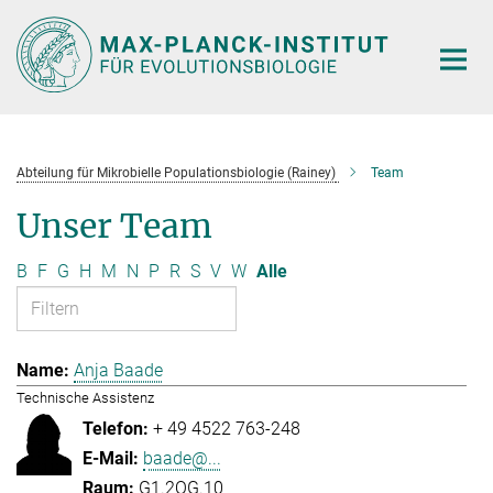
Hauptinhalt
Abteilung für Mikrobielle Populationsbiologie (Rainey)
Team
Unser Team
B
F
G
H
M
N
P
R
S
V
W
Alle
Anja Baade
Technische Assistenz
+ 49 4522 763-248
baade@...
G1.2OG.10