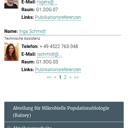
rogers@...
G1.2OG.07
Publikationsreferenzen
Inga Schmidt
Technische Assistenz
+ 49 4522 763-348
ischmidt@...
G1.3OG.03
Publikationsreferenzen
<<
<
1
2
>
>>
Abteilung für Mikrobielle Populationsbiologie
(Rainey)