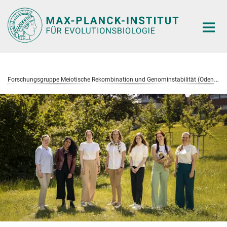
Hauptinhalt
F
orschungsgruppe Meiotische Rekombination und Genominstabilität (Odenthal-Hesse)