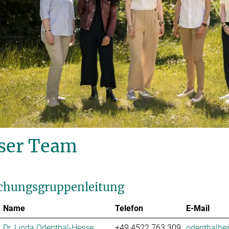
ser Team
chungsgruppenleitung
Name
Telefon
E-Mail
Dr. Linda Odenthal-Hesse
+49 4522 763 309
odenthalhes