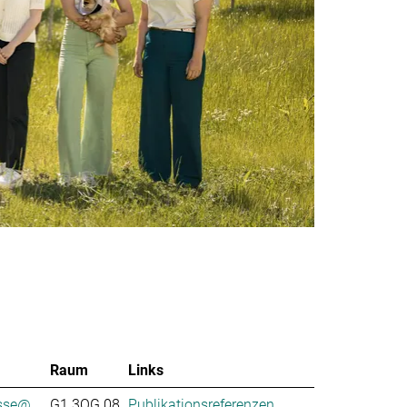
Raum
Links
se@...
G1.3OG.08
Publikationsreferenzen