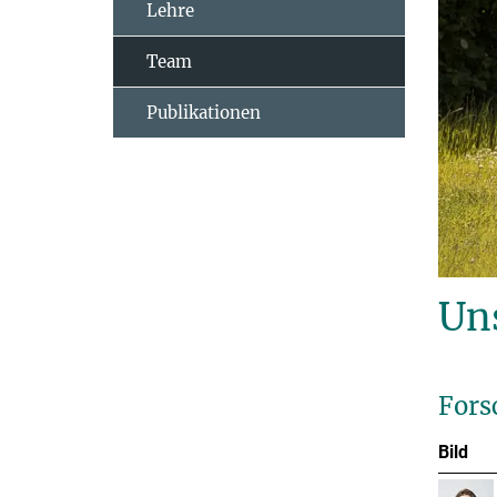
Lehre
Team
Publikationen
Un
Fors
Bild