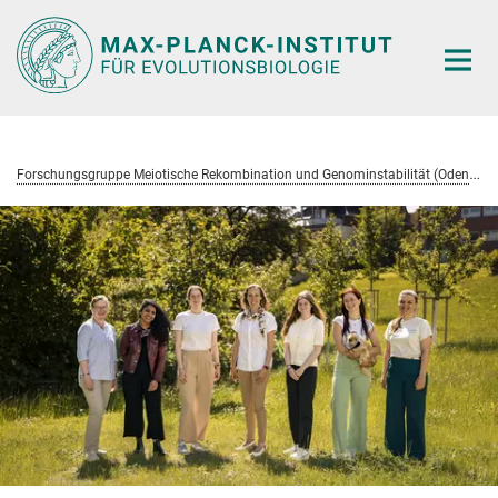
Hauptinhalt
F
orschungsgruppe Meiotische Rekombination und Genominstabilität (Odenthal-Hesse)