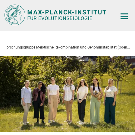
Hauptinhalt
F
orschungsgruppe Meiotische Rekombination und Genominstabilität (Odenthal-Hesse)