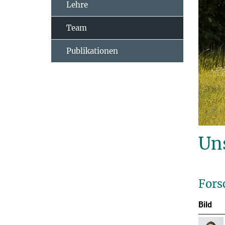
Lehre
Team
Publikationen
Un
Fors
Bild