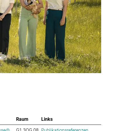
Raum
Links
se@...
G1.3OG.08
Publikationsreferenzen