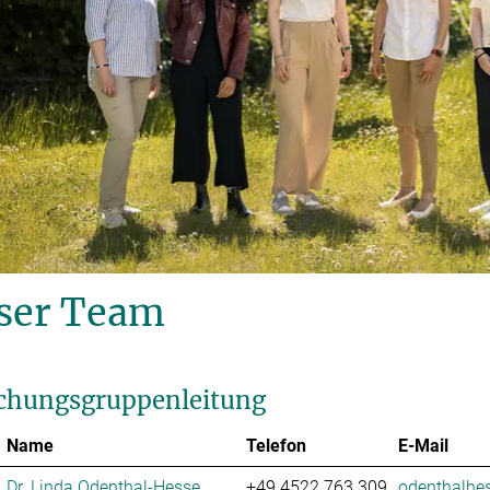
ser Team
chungsgruppenleitung
Name
Telefon
E-Mail
Dr. Linda Odenthal-Hesse
+49 4522 763 309
odenthalhes