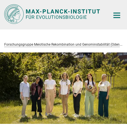
Hauptinhalt
F
orschungsgruppe Meiotische Rekombination und Genominstabilität (Odenthal-Hesse)