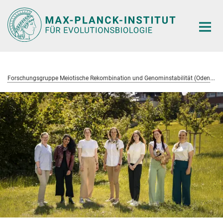
Hauptinhalt
F
orschungsgruppe Meiotische Rekombination und Genominstabilität (Odenthal-Hesse)