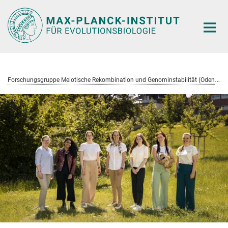
Hauptinhalt
F
orschungsgruppe Meiotische Rekombination und Genominstabilität (Odenthal-Hesse)