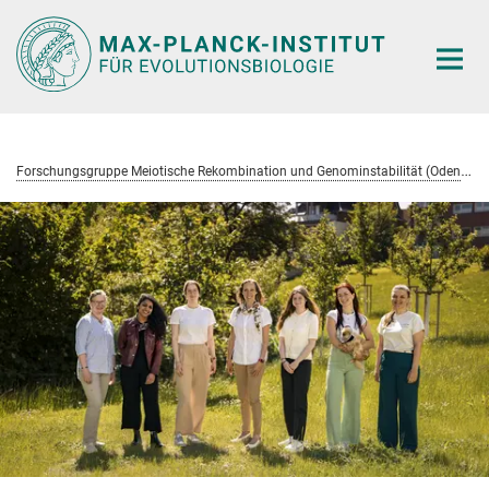
Hauptinhalt
F
orschungsgruppe Meiotische Rekombination und Genominstabilität (Odenthal-Hesse)