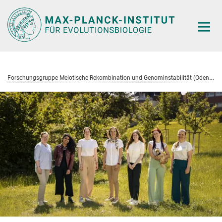
Hauptinhalt
F
orschungsgruppe Meiotische Rekombination und Genominstabilität (Odenthal-Hesse)