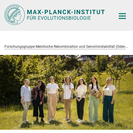
Hauptinhalt
F
orschungsgruppe Meiotische Rekombination und Genominstabilität (Odenthal-Hesse)