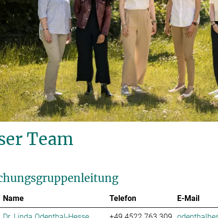
ser Team
chungsgruppenleitung
Name
Telefon
E-Mail
Dr. Linda Odenthal-Hesse
+49 4522 763 309
odenthalhes