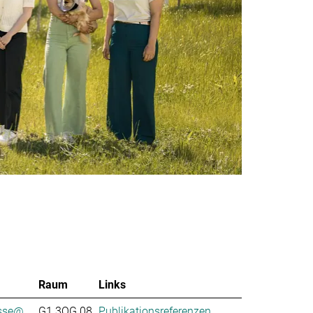
Raum
Links
se@...
G1.3OG.08
Publikationsreferenzen