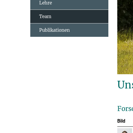
Lehre
Team
Publikationen
Un
Fors
Bild