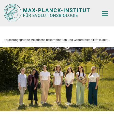
Hauptinhalt
F
orschungsgruppe Meiotische Rekombination und Genominstabilität (Odenthal-Hesse)