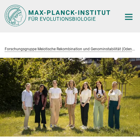
Hauptinhalt
F
orschungsgruppe Meiotische Rekombination und Genominstabilität (Odenthal-Hesse)