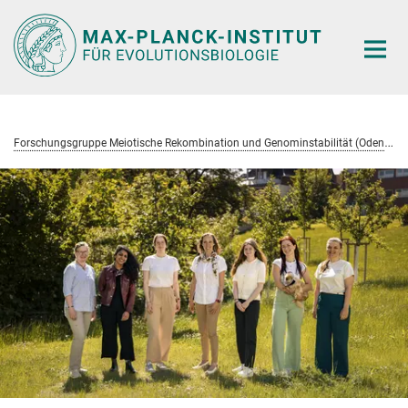
Hauptinhalt
F
orschungsgruppe Meiotische Rekombination und Genominstabilität (Odenthal-Hesse)