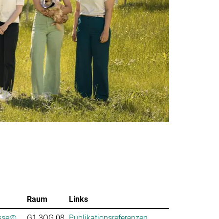
Raum
Links
se@...
G1.3OG.08
Publikationsreferenzen