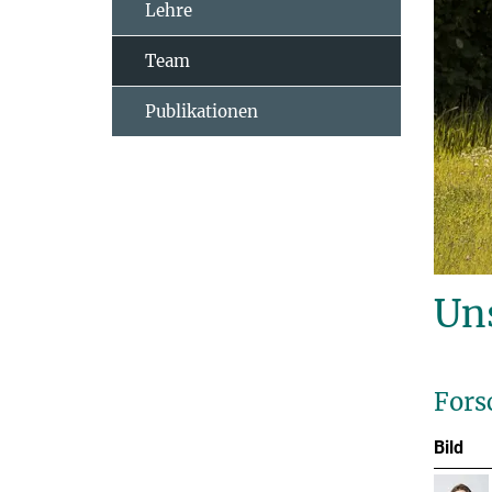
Lehre
Team
Publikationen
Un
Fors
Bild