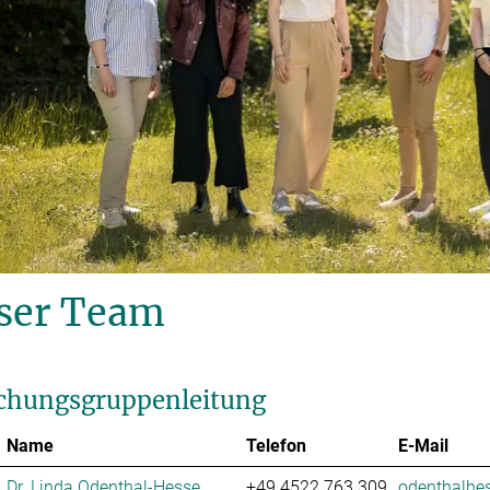
ser Team
chungsgruppenleitung
Name
Telefon
E-Mail
Dr. Linda Odenthal-Hesse
+49 4522 763 309
odenthalhes