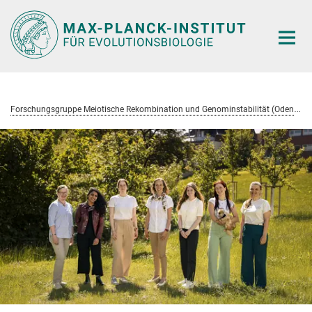
Hauptinhalt
F
orschungsgruppe Meiotische Rekombination und Genominstabilität (Odenthal-Hesse)