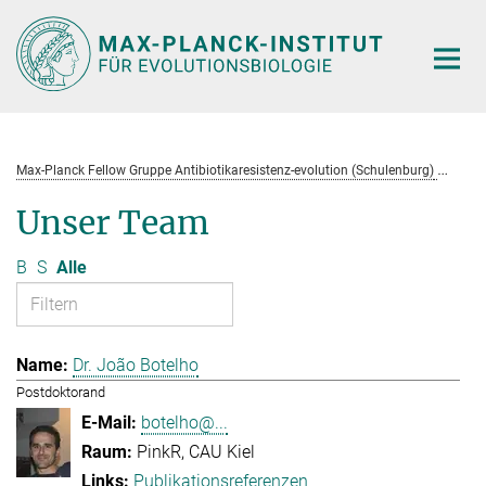
Hauptinhalt
Max-Planck Fellow Gruppe Antibiotikaresistenz-evolution (Schulenburg)
Te
Unser Team
B
S
Alle
Dr. João Botelho
Postdoktorand
botelho@...
PinkR, CAU Kiel
Publikationsreferenzen