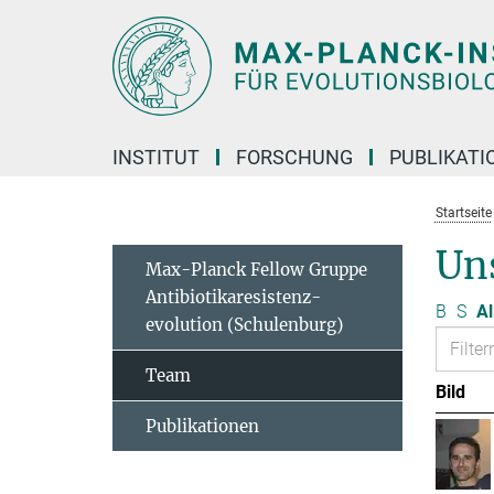
Hauptinhalt
INSTITUT
FORSCHUNG
PUBLIKATI
Startseite
Un
Max-Planck Fellow Gruppe
Antibiotikaresistenz-
B
S
Al
evolution (Schulenburg)
Team
Bild
Publikationen