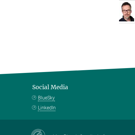
Social Media
BlueSky
LinkedIn