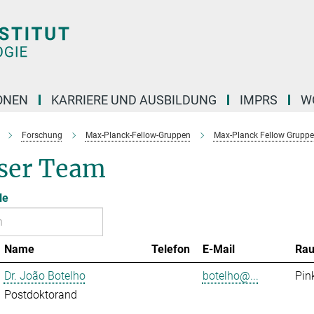
ONEN
KARRIERE UND AUSBILDUNG
IMPRS
W
Forschung
Max-Planck-Fellow-Gruppen
Max-Planck Fellow Gruppe 
ser Team
le
Name
Telefon
E-Mail
Ra
Dr. João Botelho
botelho@...
Pin
Postdoktorand