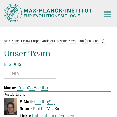
Hauptinhalt
Max-Planck Fellow Gruppe Antibiotikaresistenz-evolution (Schulenburg)
Te
Unser Team
B
S
Alle
Dr. João Botelho
Postdoktorand
botelho@...
PinkR, CAU Kiel
Publikationsreferenzen