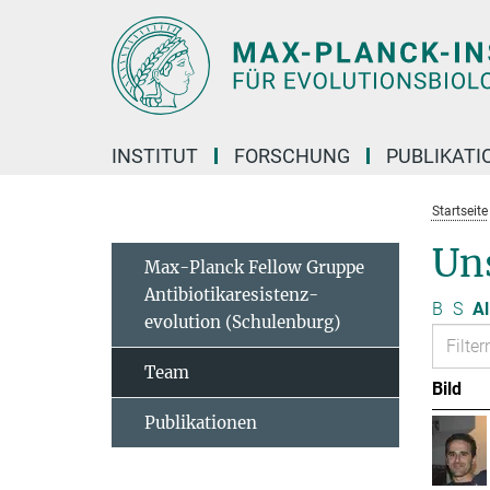
Hauptinhalt
INSTITUT
FORSCHUNG
PUBLIKATI
Startseite
Un
Max-Planck Fellow Gruppe
Antibiotikaresistenz-
B
S
Al
evolution (Schulenburg)
Team
Bild
Publikationen