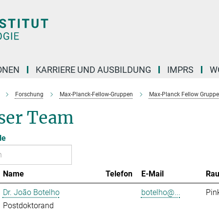
ONEN
KARRIERE UND AUSBILDUNG
IMPRS
W
Forschung
Max-Planck-Fellow-Gruppen
Max-Planck Fellow Gruppe 
ser Team
le
Name
Telefon
E-Mail
Ra
Dr. João Botelho
botelho@...
Pin
Postdoktorand