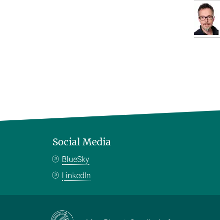
Social Media
BlueSky
LinkedIn