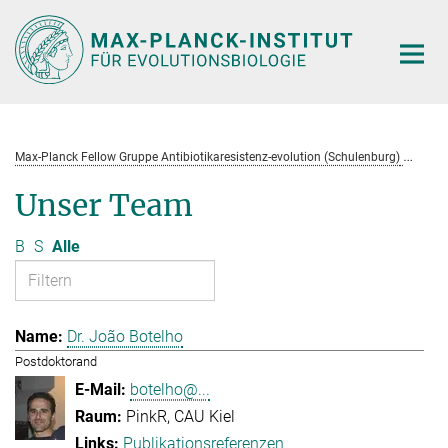
Hauptinhalt
Max-Planck Fellow Gruppe Antibiotikaresistenz-evolution (Schulenburg)
Te
Unser Team
B
S
Alle
Dr. João Botelho
Postdoktorand
botelho@...
PinkR, CAU Kiel
Publikationsreferenzen