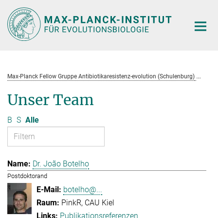
Hauptinhalt
Max-Planck Fellow Gruppe Antibiotikaresistenz-evolution (Schulenburg)
Te
Unser Team
B
S
Alle
Dr. João Botelho
Postdoktorand
botelho@...
PinkR, CAU Kiel
Publikationsreferenzen