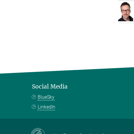
Social Media
BlueSky
LinkedIn