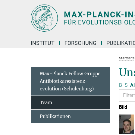
Hauptinhalt
INSTITUT
FORSCHUNG
PUBLIKATI
Startseite
Un
Max-Planck Fellow Gruppe
Antibiotikaresistenz-
B
S
Al
evolution (Schulenburg)
Team
Bild
Publikationen