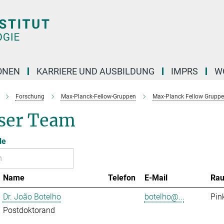
ONEN
KARRIERE UND AUSBILDUNG
IMPRS
W
Forschung
Max-Planck-Fellow-Gruppen
Max-Planck Fellow Gruppe 
ser Team
le
Name
Telefon
E-Mail
Ra
Dr. João Botelho
botelho@...
Pin
Postdoktorand