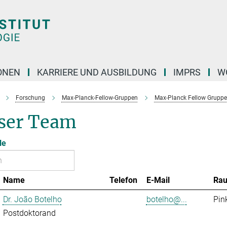
ONEN
KARRIERE UND AUSBILDUNG
IMPRS
W
Forschung
Max-Planck-Fellow-Gruppen
Max-Planck Fellow Gruppe 
ser Team
le
Name
Telefon
E-Mail
Ra
Dr. João Botelho
botelho@...
Pin
Postdoktorand