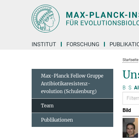
Hauptinhalt
INSTITUT
FORSCHUNG
PUBLIKATI
Startseite
Un
Max-Planck Fellow Gruppe
Antibiotikaresistenz-
B
S
Al
evolution (Schulenburg)
Team
Bild
Publikationen