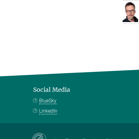
Social Media
BlueSky
LinkedIn