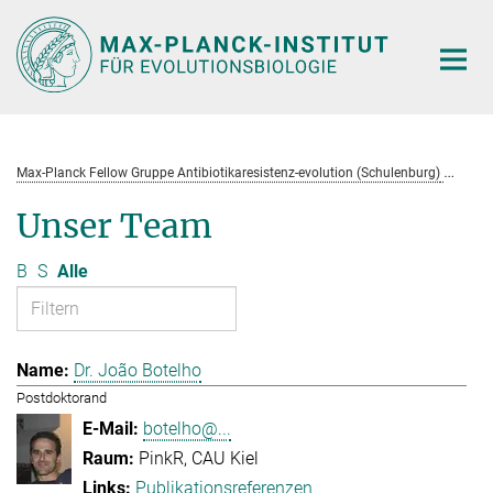
Hauptinhalt
Max-Planck Fellow Gruppe Antibiotikaresistenz-evolution (Schulenburg)
Te
Unser Team
B
S
Alle
Dr. João Botelho
Postdoktorand
botelho@...
PinkR, CAU Kiel
Publikationsreferenzen