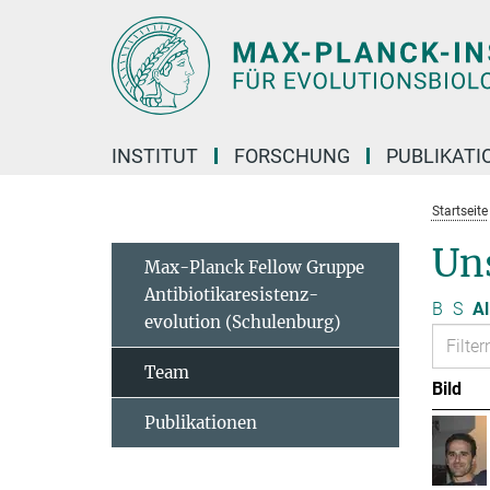
Hauptinhalt
INSTITUT
FORSCHUNG
PUBLIKATI
Startseite
Un
Max-Planck Fellow Gruppe
Antibiotikaresistenz-
B
S
Al
evolution (Schulenburg)
Team
Bild
Publikationen