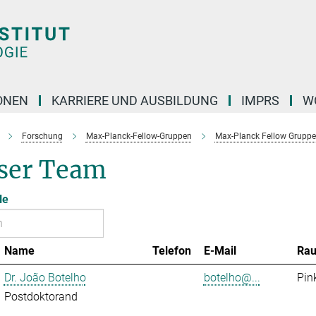
ONEN
KARRIERE UND AUSBILDUNG
IMPRS
W
Forschung
Max-Planck-Fellow-Gruppen
Max-Planck Fellow Gruppe 
ser Team
le
Name
Telefon
E-Mail
Ra
Dr. João Botelho
botelho@...
Pin
Postdoktorand