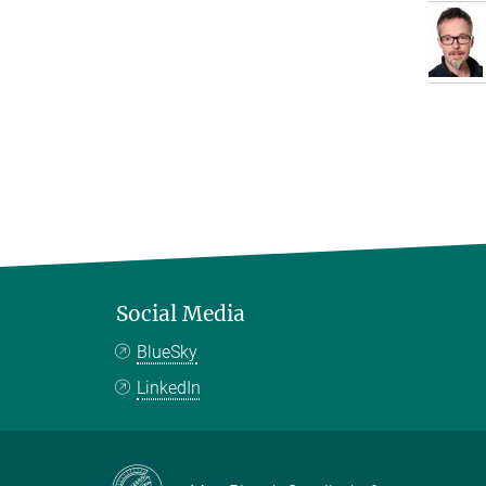
Social Media
BlueSky
LinkedIn