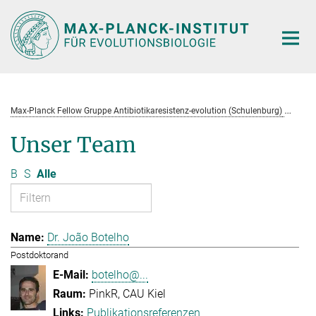
Hauptinhalt
Max-Planck Fellow Gruppe Antibiotikaresistenz-evolution (Schulenburg)
Te
Unser Team
B
S
Alle
Dr. João Botelho
Postdoktorand
botelho@...
PinkR, CAU Kiel
Publikationsreferenzen