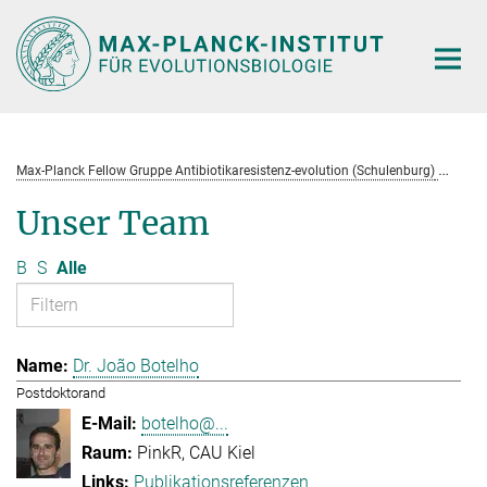
Hauptinhalt
Max-Planck Fellow Gruppe Antibiotikaresistenz-evolution (Schulenburg)
Te
Unser Team
B
S
Alle
Dr. João Botelho
Postdoktorand
botelho@...
PinkR, CAU Kiel
Publikationsreferenzen