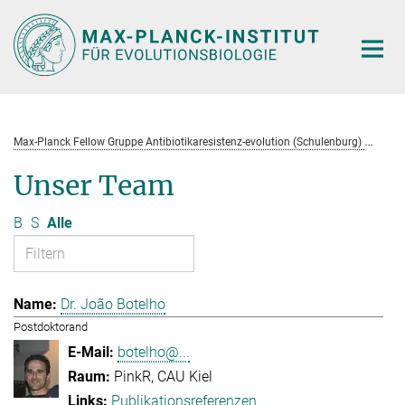
Hauptinhalt
Max-Planck Fellow Gruppe Antibiotikaresistenz-evolution (Schulenburg)
Te
Unser Team
B
S
Alle
Dr. João Botelho
Postdoktorand
botelho@...
PinkR, CAU Kiel
Publikationsreferenzen