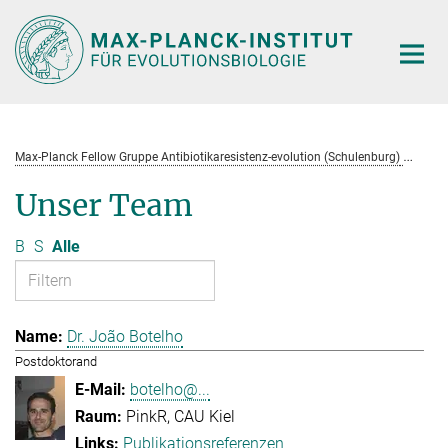
Hauptinhalt
Max-Planck Fellow Gruppe Antibiotikaresistenz-evolution (Schulenburg)
Te
Unser Team
B
S
Alle
Dr. João Botelho
Postdoktorand
botelho@...
PinkR, CAU Kiel
Publikationsreferenzen