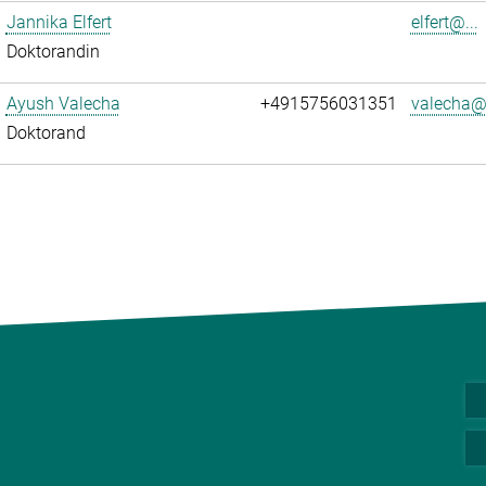
Jannika Elfert
elfert@...
Doktorandin
Ayush Valecha
+4915756031351
valecha@.
Doktorand