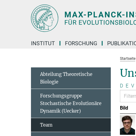
Hauptinhalt
INSTITUT
FORSCHUNG
PUBLIKATI
Startseite
Un
Abteilung Theoretische
Biologie
D
E
V
Forschungsgruppe
Stochastische Evolutionäre
Bild
Dynamik (Uecker)
Team