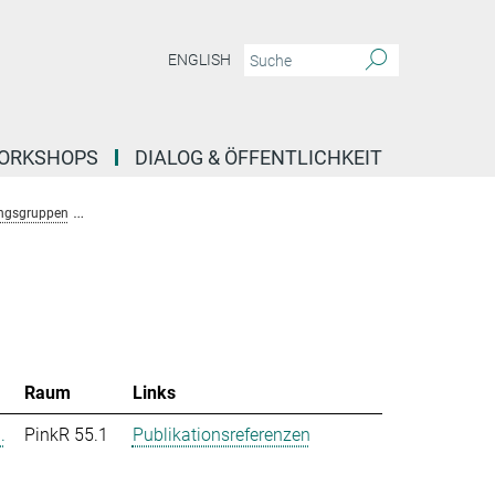
ENGLISH
ORKSHOPS
DIALOG & ÖFFENTLICHKEIT
ngsgruppen
Forschungsgruppe Stochastische Evolutionäre Dynamik (Uecker)
Raum
Links
.
PinkR 55.1
Publikationsreferenzen