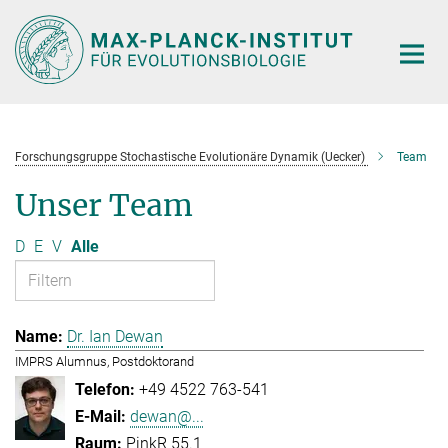
Hauptinhalt
Forschungsgruppe Stochastische Evolutionäre Dynamik (Uecker)
Team
Unser Team
D
E
V
Alle
Dr. Ian Dewan
IMPRS Alumnus, Postdoktorand
+49 4522 763-541
dewan@...
PinkR 55.1