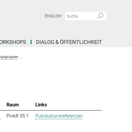
ENGLISH
ORKSHOPS
DIALOG & ÖFFENTLICHKEIT
ngsgruppen
Forschungsgruppe Stochastische Evolutionäre Dynamik (Uecker)
Raum
Links
.
PinkR 55.1
Publikationsreferenzen