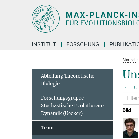
Hauptinhalt
INSTITUT
FORSCHUNG
PUBLIKATI
Startseite
Un
Abteilung Theoretische
Biologie
D
E
U
Forschungsgruppe
Stochastische Evolutionäre
Bild
Dynamik (Uecker)
Team