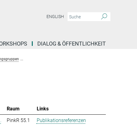
ENGLISH
ORKSHOPS
DIALOG & ÖFFENTLICHKEIT
ngsgruppen
Forschungsgruppe Stochastische Evolutionäre Dynamik (Uecker)
Raum
Links
.
PinkR 55.1
Publikationsreferenzen