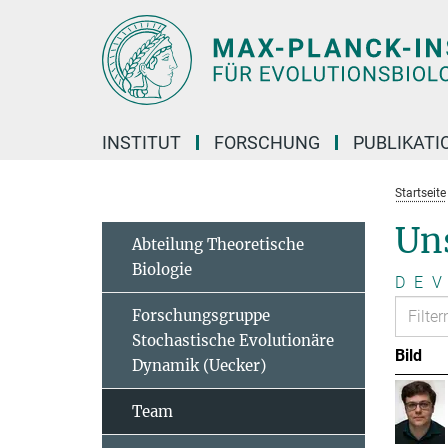
Hauptinhalt
INSTITUT
FORSCHUNG
PUBLIKATI
Startseite
Un
Abteilung Theoretische
Biologie
D
E
V
Forschungsgruppe
Stochastische Evolutionäre
Bild
Dynamik (Uecker)
Team