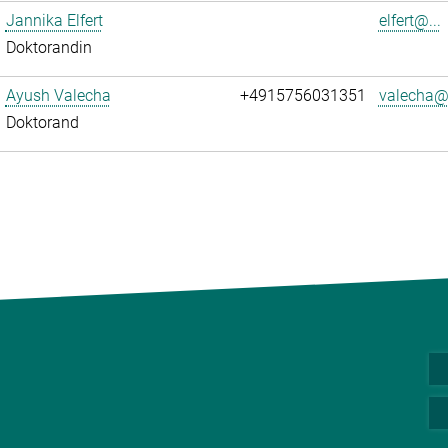
Jannika Elfert
elfert@...
Doktorandin
Ayush Valecha
+4915756031351
valecha@.
Doktorand