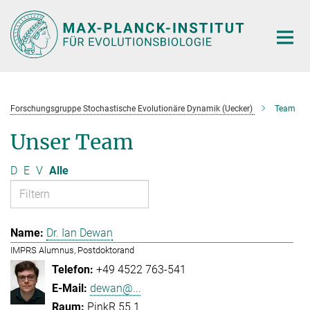
Hauptinhalt
Forschungsgruppe Stochastische Evolutionäre Dynamik (Uecker)
Team
Unser Team
D
E
V
Alle
Dr. Ian Dewan
IMPRS Alumnus, Postdoktorand
+49 4522 763-541
dewan@...
PinkR 55.1