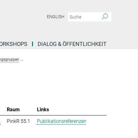
ENGLISH
ORKSHOPS
DIALOG & ÖFFENTLICHKEIT
ngsgruppen
Forschungsgruppe Stochastische Evolutionäre Dynamik (Uecker)
Raum
Links
.
PinkR 55.1
Publikationsreferenzen