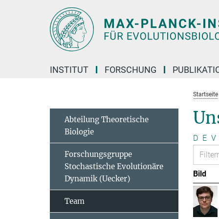
Hauptinhalt
INSTITUT
FORSCHUNG
PUBLIKATI
Startseite
Un
Abteilung Theoretische
Biologie
D
E
V
Forschungsgruppe
Stochastische Evolutionäre
Bild
Dynamik (Uecker)
Team