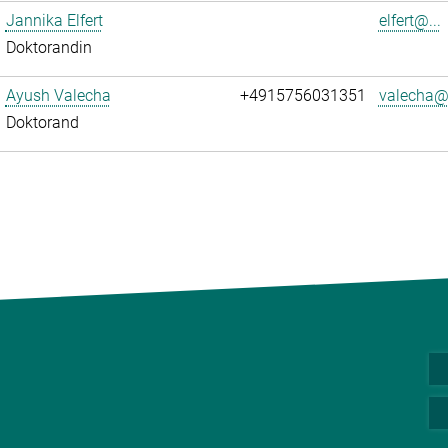
Jannika Elfert
elfert@...
Doktorandin
Ayush Valecha
+4915756031351
valecha@.
Doktorand