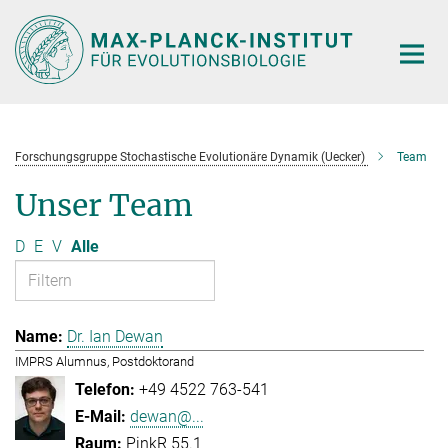
Hauptinhalt
Forschungsgruppe Stochastische Evolutionäre Dynamik (Uecker)
Team
Unser Team
D
E
V
Alle
Dr. Ian Dewan
IMPRS Alumnus, Postdoktorand
+49 4522 763-541
dewan@...
PinkR 55.1