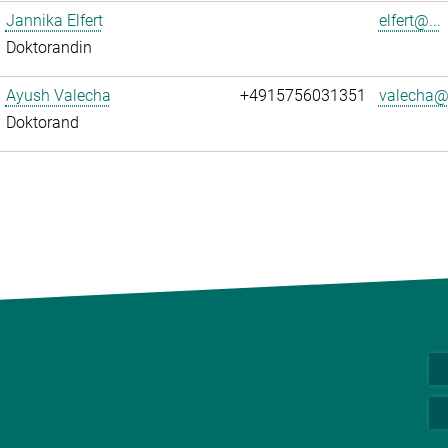
Jannika Elfert
elfert@...
Doktorandin
Ayush Valecha
+4915756031351
valecha@.
Doktorand