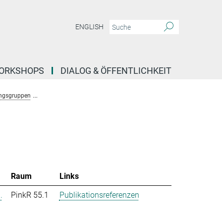
ENGLISH
ORKSHOPS
DIALOG & ÖFFENTLICHKEIT
ngsgruppen
Forschungsgruppe Stochastische Evolutionäre Dynamik (Uecker)
Raum
Links
.
PinkR 55.1
Publikationsreferenzen