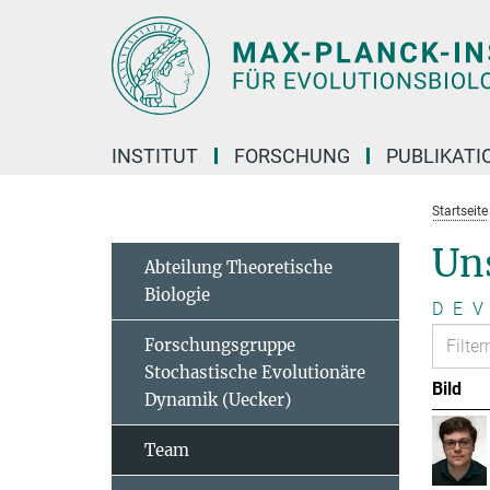
Hauptinhalt
INSTITUT
FORSCHUNG
PUBLIKATI
Startseite
Un
Abteilung Theoretische
Biologie
D
E
V
Forschungsgruppe
Stochastische Evolutionäre
Bild
Dynamik (Uecker)
Team