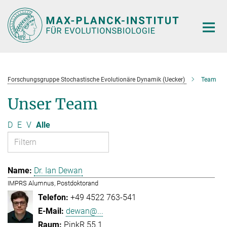
Hauptinhalt
Forschungsgruppe Stochastische Evolutionäre Dynamik (Uecker)
Team
Unser Team
D
E
V
Alle
Dr. Ian Dewan
IMPRS Alumnus, Postdoktorand
+49 4522 763-541
dewan@...
PinkR 55.1