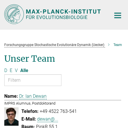
Hauptinhalt
Forschungsgruppe Stochastische Evolutionäre Dynamik (Uecker)
Team
Unser Team
D
E
V
Alle
Dr. Ian Dewan
IMPRS Alumnus, Postdoktorand
+49 4522 763-541
dewan@...
PinkR 55.1